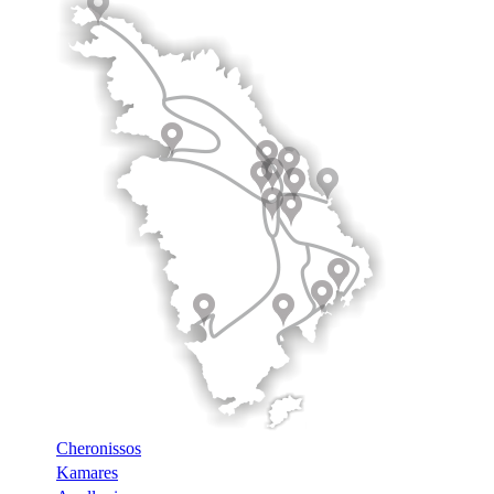
Cheronissos
Kamares