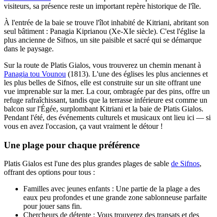
visiteurs, sa présence reste un important repère historique de l'île.
À l'entrée de la baie se trouve l'îlot inhabité de Kitriani, abritant son
seul bâtiment : Panagia Kiprianou (Xe-XIe siècle). C'est l'église la
plus ancienne de Sifnos, un site paisible et sacré qui se démarque
dans le paysage.
Sur la route de Platis Gialos, vous trouverez un chemin menant à
Panagia tou Vounou
(1813). L'une des églises les plus anciennes et
les plus belles de Sifnos, elle est construite sur un site offrant une
vue imprenable sur la mer. La cour, ombragée par des pins, offre un
refuge rafraîchissant, tandis que la terrasse inférieure est comme un
balcon sur l'Égée, surplombant Kitriani et la baie de Platis Gialos.
Pendant l'été, des événements culturels et musicaux ont lieu ici — si
vous en avez l'occasion, ça vaut vraiment le détour !
Une plage pour chaque préférence
Platis Gialos est l'une des plus grandes plages de sable
de Sifnos
,
offrant des options pour tous :
Familles avec jeunes enfants : Une partie de la plage a des
eaux peu profondes et une grande zone sablonneuse parfaite
pour jouer sans fin.
Chercheurs de détente : Vous trouverez des transats et des