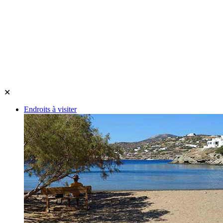
✕
Endroits à visiter