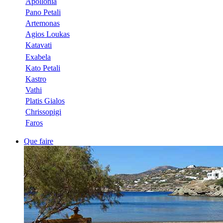
Apollonia
Pano Petali
Artemonas
Agios Loukas
Katavati
Exabela
Kato Petali
Kastro
Vathi
Platis Gialos
Chrissopigi
Faros
Que faire